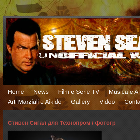
Home
News
Film e Serie TV
Musica e A
Arti Marziali e Aikido
Gallery
Video
Conta
Стивен Сигал для Технопром / фотогр