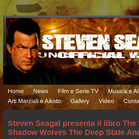
Home
News
Film e Serie TV
Musica e A
Arti Marziali e Aikido
Gallery
Video
Conta
Steven Seagal presenta il libro Th
Shadow Wolves The Deep State And