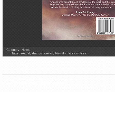
Category :
News
Tags :
seagal
,
shadow
,
steven
,
Tom Morrissey
,
wolves:
Copyright 2026 Steven Seagal Italia. Tutti i diritti riservati.
Questo sito non è affiliato con il sito ufficiale.