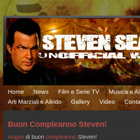
Home
News
Film e Serie TV
Musica e A
Arti Marziali e Aikido
Gallery
Video
Conta
Buon Compleanno Steven!
Auguri
di buon
compleanno
Steven!