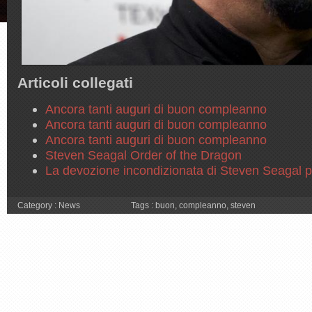
Articoli collegati
Ancora tanti auguri di buon compleanno
Ancora tanti auguri di buon compleanno
Ancora tanti auguri di buon compleanno
Steven Seagal Order of the Dragon
La devozione incondizionata di Steven Seagal 
Category :
News
Tags :
buon
,
compleanno
,
steven