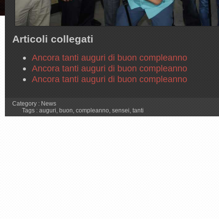
Articoli collegati
Ancora tanti auguri di buon compleanno
Ancora tanti auguri di buon compleanno
Ancora tanti auguri di buon compleanno
Category :
News
Tags :
auguri
,
buon
,
compleanno
,
sensei
,
tanti