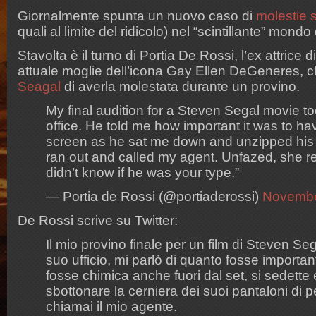
Giornalmente spunta un nuovo caso di
molestie 
quali al limite del ridicolo) nel “scintillante” mondo
Stavolta è il turno di Portia De Rossi, l’ex attrice di
attuale moglie dell’icona Gay Ellen DeGeneres,
Seagal
di averla molestata durante un provino.
My final audition for a Steven Segal movie to
office. He told me how important it was to ha
screen as he sat me down and unzipped his le
ran out and called my agent. Unfazed, she repl
didn’t know if he was your type.”
— Portia de Rossi (@portiaderossi)
Novembe
De Rossi scrive su Twitter:
Il mio provino finale per un film di Steven Seg
suo ufficio, mi parlò di quanto fosse important
fosse chimica anche fuori dal set, si sedette e
sbottonare la cerniera dei suoi pantaloni di p
chiamai il mio agente.