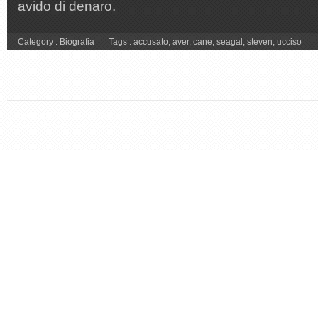
avido di denaro.
Category :
Biografia
Tags :
accusato
,
aver
,
cane
,
seagal
,
steven
,
ucciso
Copyright 2026 Steven Seagal Italia. Tutti i diritti riservati.
Questo sito non è affiliato con il sito ufficiale.