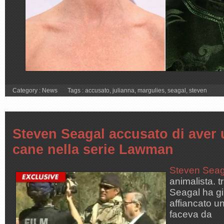
Category :
News
Tags :
accusato
,
julianna
,
margulies
,
seagal
,
steven
Steven Seagal accusato di aver 
cane nella serie Lawman
Steven Seag
animalista. tr
Seagal ha gi
affiancato un
faceva da