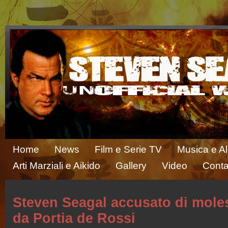
Home
News
Film e Serie TV
Musica e A
Arti Marziali e Aikido
Gallery
Video
Conta
Steven Seagal accusato di moles
da Portia de Rossi