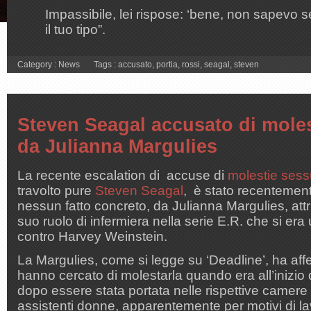
Impassibile, lei rispose: ‘bene, non sapevo 
il tuo tipo”.
Category :
News
Tags :
accusato
,
portia
,
rossi
,
seagal
,
steven
Steven Seagal accusato di moles
da Julianna Margulies
La recente escalation di accuse di
molestie sess
travolto pure
Steven Seagal
, è stato recentemen
nessun fatto concreto, da Julianna Margulies, attr
suo ruolo di infermiera nella serie E.R. che si era
contro Harvey Weinstein.
La Margulies, come si legge su ‘Deadline’, ha af
hanno cercato di molestarla quando era all’inizio 
dopo essere stata portata nelle rispettive camere 
assistenti donne, apparentemente per motivi di la