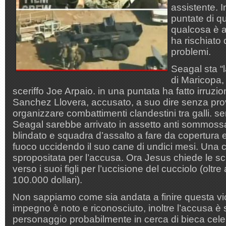
assistente. I
puntate di q
qualcosa è a
ha rischiato
problemi.
Seagal sta “l
di Maricopa, 
sceriffo Joe Arpaio. in una puntata ha fatto irruzi
Sanchez Llovera, accusato, a suo dire senza pro
organizzare combattimenti clandestini tra galli.
Seagal sarebbe arrivato in assetto anti sommoss
blindato e squadra d’assalto a fare da copertura e
fuoco uccidendo il suo cane di undici mesi. Una
spropositata per l’accusa. Ora Jesus chiede le sc
verso i suoi figli per l’uccisione del cucciolo (oltr
100.000 dollari).
Non sappiamo come sia andata a finire questa vi
impegno è noto e riconosciuto, inoltre l’accusa è
personaggio probabilmente in cerca di bieca cel