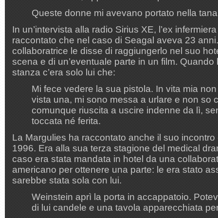
Queste donne mi avevano portato nella tana
In un’intervista alla radio Sirius XE, l’ex infermie
raccontato che nel caso di Seagal aveva 23 anni
collaboratrice le disse di raggiungerlo nel suo hot
scena e di un’eventuale parte in un film. Quando le
stanza c’era solo lui che:
Mi fece vedere la sua pistola. In vita mia no
vista una, mi sono messa a urlare e non so
comunque riuscita a uscire indenne da lì, se
toccata né ferita.
La Margulies ha raccontato anche il suo incontro
1996. Era alla sua terza stagione del medical dr
caso era stata mandata in hotel da una collaborat
americano per ottenere una parte: le era stato as
sarebbe stata sola con lui.
Weinstein aprì la porta in accappatoio. Pote
di lui candele e una tavola apparecchiata pe