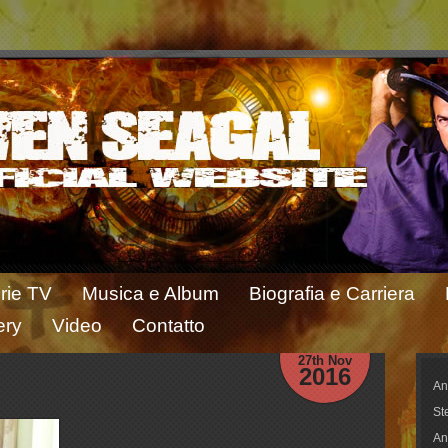
rie TV
Musica e Album
Biografia e Carriera
ery
Video
Contatto
27th Nov
2016
An
St
An