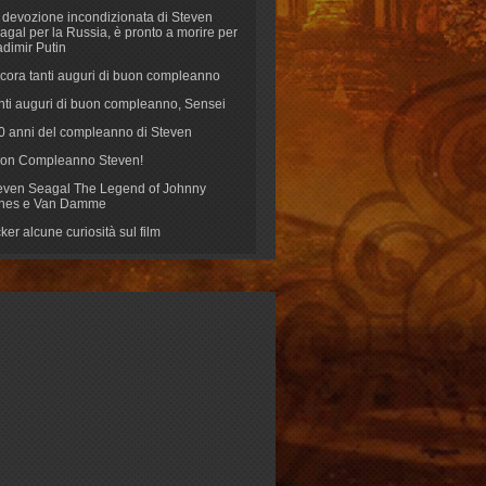
 devozione incondizionata di Steven
agal per la Russia, è pronto a morire per
adimir Putin
cora tanti auguri di buon compleanno
nti auguri di buon compleanno, Sensei
70 anni del compleanno di Steven
on Compleanno Steven!
even Seagal The Legend of Johnny
nes e Van Damme
cker alcune curiosità sul film