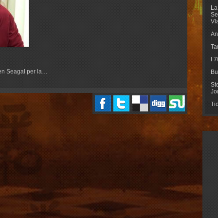
La
Se
Vl
An
Ta
I 
ven Seagal per la…
Bu
St
Jo
Ti