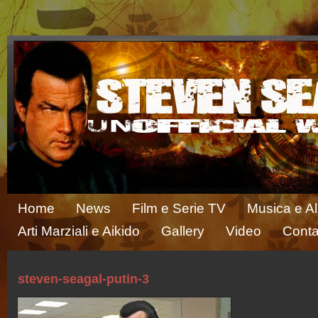
Home
News
Film e Serie TV
Musica e A
Arti Marziali e Aikido
Gallery
Video
Conta
steven-seagal-putin-3