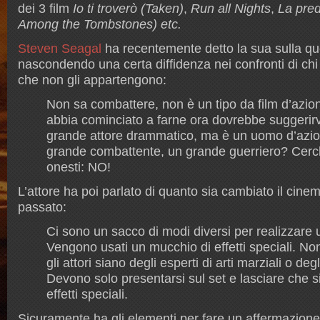
dei 3 film
Io ti troverò (Taken)
,
Run all Nights
,
La pred
Among the Tombstones) etc.
Steven Seagal
ha recentemente detto la sua sulla qu
nascondendo una certa diffidenza nei confronti di chi
che non gli appartengono:
Non sa combattere, non è un tipo da film d’azione
abbia cominciato a farne ora dovrebbe suggerir
grande attore drammatico, ma è un uomo d’azi
grande combattente, un grande guerriero? Cerc
onesti: NO!
L’attore ha poi parlato di quanto sia cambiato il cinem
passato:
Ci sono un sacco di modi diversi per realizzare u
Vengono usati un mucchio di effetti speciali. N
gli attori siano degli esperti di arti marziali o de
Devono solo presentarsi sul set e lasciare che s
effetti speciali.
Sicuramente ha gli elementi per fare un affermazione 