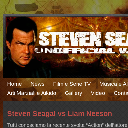
Home
News
Film e Serie TV
Musica e A
Arti Marziali e Aikido
Gallery
Video
Conta
Steven Seagal vs Liam Neeson
Tutti conosciamo la recente svolta “Action” dell’attor