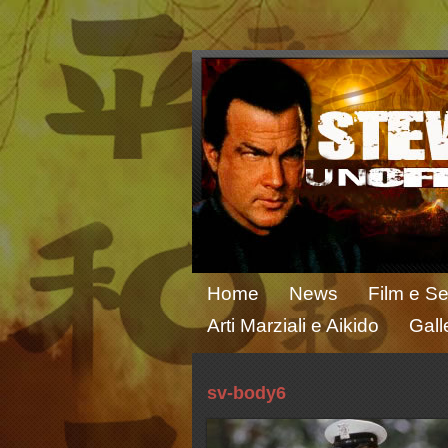
Home
News
Film e Se
Arti Marziali e Aikido
Gall
sv-body6