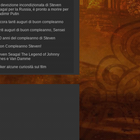
 devozione incondizionata di Steven
agal per la Russia, è pronto a morire per
adimir Putin
cora tanti auguri di buon compleanno
nti auguri di buon compleanno, Sensei
70 anni del compleanno di Steven
on Compleanno Steven!
even Seagal The Legend of Johnny
nes e Van Damme
cker alcune curiosità sul film