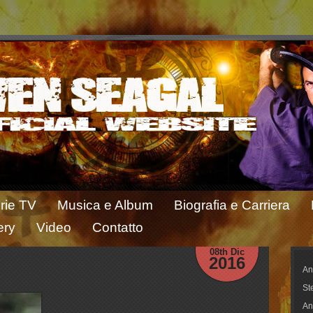
rie TV
Musica e Album
Biografia e Carriera
ery
Video
Contatto
08th Dic
2016
An
St
An