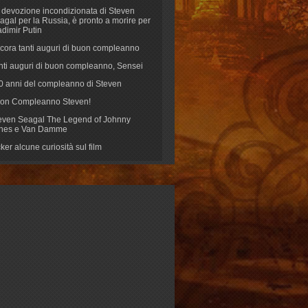
 devozione incondizionata di Steven
agal per la Russia, è pronto a morire per
adimir Putin
cora tanti auguri di buon compleanno
nti auguri di buon compleanno, Sensei
70 anni del compleanno di Steven
on Compleanno Steven!
even Seagal The Legend of Johnny
nes e Van Damme
cker alcune curiosità sul film