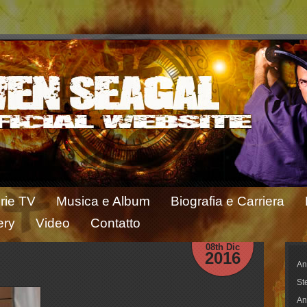
rie TV
Musica e Album
Biografia e Carriera
ery
Video
Contatto
08th Dic
2016
An
St
An