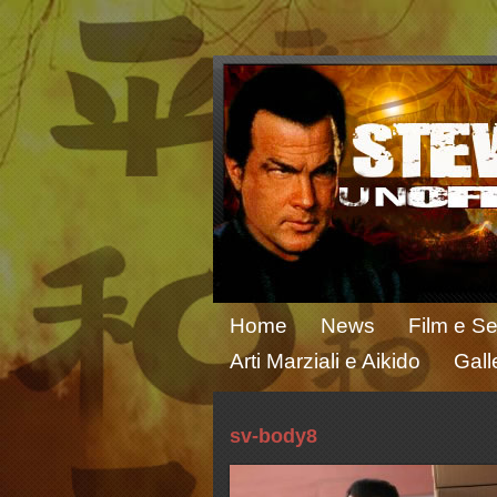
Home
News
Film e Se
Arti Marziali e Aikido
Gall
sv-body8