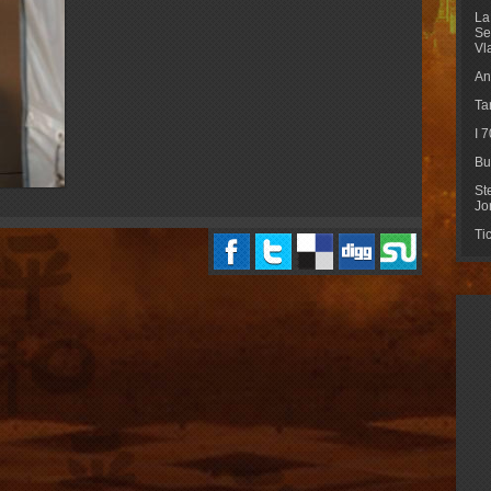
La
Se
Vl
An
Ta
I 
Bu
St
Jo
Ti