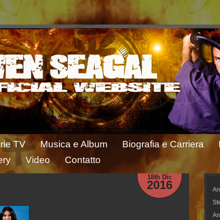
rie TV
Musica e Album
Biografia e Carriera
ery
Video
Contatto
18th Dic
2016
An
St
An