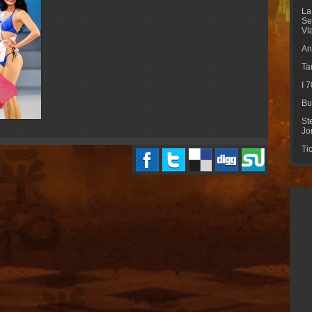
La
Se
Vl
An
Ta
I 
Bu
St
Jo
Ti