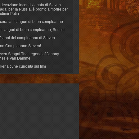
 devozione incondizionata di Steven
agal per la Russia, è pronto a morire per
adimir Putin
cora tanti auguri di buon compleanno
nti auguri di buon compleanno, Sensei
70 anni del compleanno di Steven
on Compleanno Steven!
even Seagal The Legend of Johnny
nes e Van Damme
cker alcune curiosità sul film