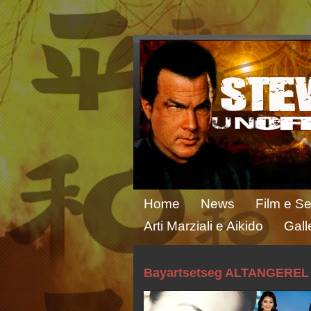
Home
News
Film e Se
Arti Marziali e Aikido
Gall
Bayartsetseg ALTANGEREL