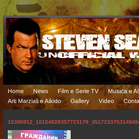
Home
News
Film e Serie TV
Musica e A
Arti Marziali e Aikido
Gallery
Video
Conta
15390912_10154829357723179_351723375314945