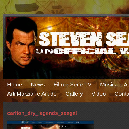
Home
News
Film e Serie TV
Musica e A
Arti Marziali e Aikido
Gallery
Video
Conta
carlton_dry_legends_seagal