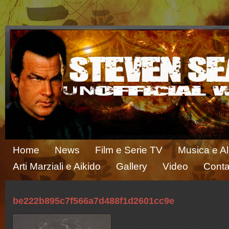
Home
News
Film e Serie TV
Musica e A
Arti Marziali e Aikido
Gallery
Video
Conta
be222b895c7f566a7d488f1d2601cc9e