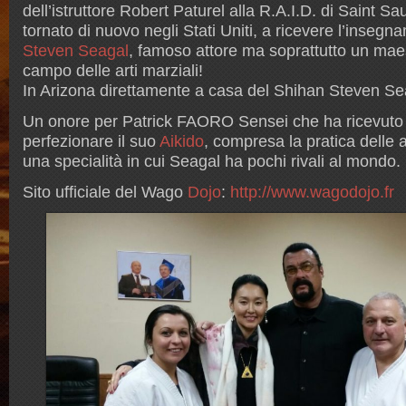
dell’istruttore Robert Paturel alla R.A.I.D. di Saint
Sau
tornato di nuovo negli Stati Uniti, a ricevere l’inseg
Steven Seagal
, famoso attore ma soprattutto un maes
campo delle arti marziali!
In Arizona direttamente a casa del Shihan Steven Se
Un onore per Patrick FAORO
Sensei
che ha ricevuto 
perfezionare il suo
Aikido
,
compresa la pratica
delle a
una specialità in cui Seagal ha pochi rivali al mondo.
Sito ufficiale del Wago
Dojo
:
http://www.wagodojo.fr