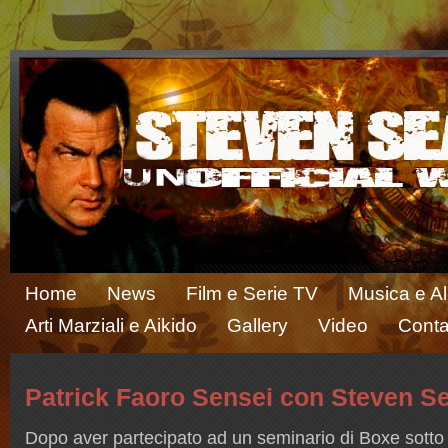
Home
News
Film e Serie TV
Musica e A
Arti Marziali e Aikido
Gallery
Video
Conta
Patrick Faoro Sensei con Steven S
Dopo aver partecipato
ad un seminario
di Boxe sotto 