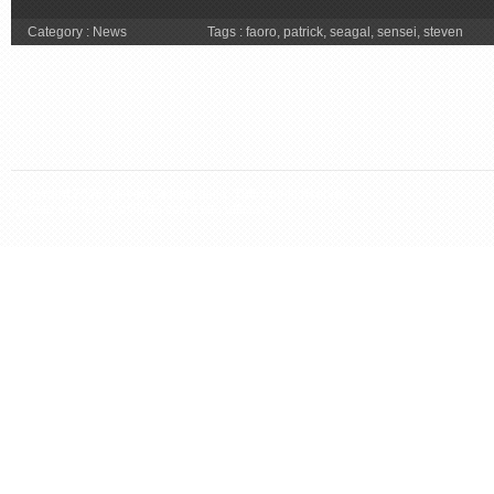
Category :
News
Tags :
faoro
,
patrick
,
seagal
,
sensei
,
steven
Copyright 2026 Steven Seagal Italia. Tutti i diritti riservati.
Questo sito non è affiliato con il sito ufficiale.