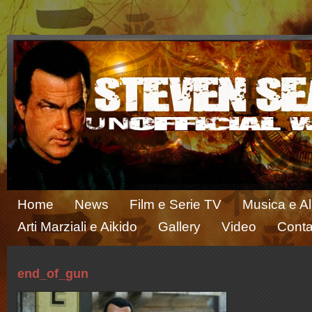
Home
News
Film e Serie TV
Musica e A
Arti Marziali e Aikido
Gallery
Video
Conta
end_of_gun