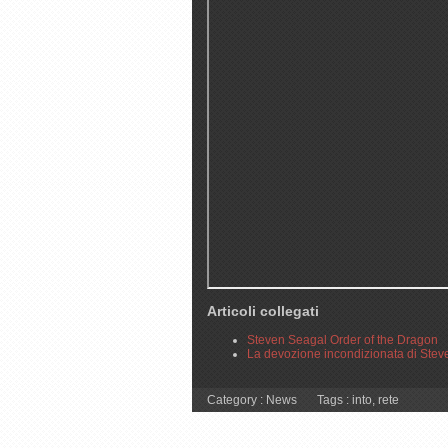
Articoli collegati
Steven Seagal Order of the Dragon
La devozione incondizionata di Ste
Category :
News
Tags :
into
,
rete