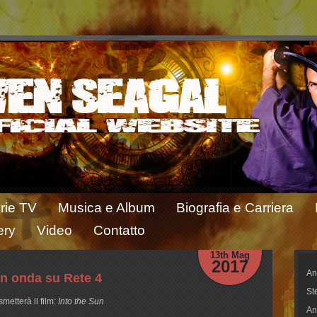
rie TV
Musica e Album
Biografia e Carriera
ery
Video
Contatto
13th Mag
2017
An
in onda su Rete 4
St
metterà il film:
Into the Sun
An