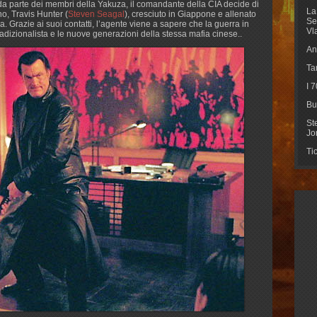
da parte dei membri della Yakuza, il comandante della CIA decide di
La
o, Travis Hunter (
Steven Seagal
), cresciuto in Giappone e allenato
Se
 Grazie ai suoi contatti, l’agente viene a sapere che la guerra in
Vl
 tradizionalista e le nuove generazioni della stessa mafia cinese..
An
Ta
I 
Bu
St
Jo
Ti