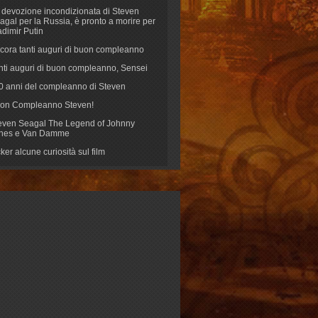
 devozione incondizionata di Steven
agal per la Russia, è pronto a morire per
adimir Putin
cora tanti auguri di buon compleanno
nti auguri di buon compleanno, Sensei
70 anni del compleanno di Steven
on Compleanno Steven!
even Seagal The Legend of Johnny
nes e Van Damme
cker alcune curiosità sul film