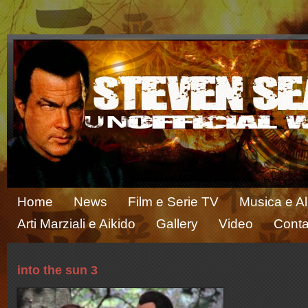
Home
News
Film e Serie TV
Musica e A
Arti Marziali e Aikido
Gallery
Video
Conta
into the sun 3