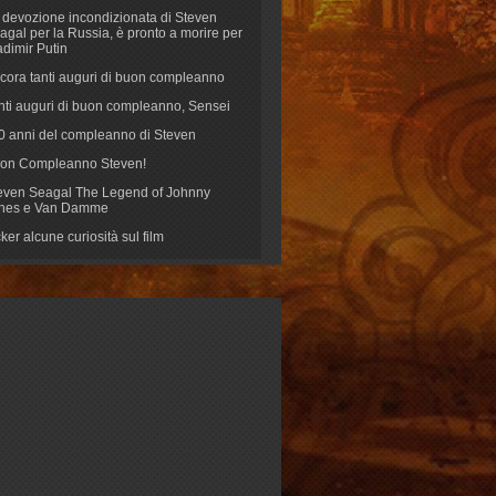
 devozione incondizionata di Steven
agal per la Russia, è pronto a morire per
adimir Putin
cora tanti auguri di buon compleanno
nti auguri di buon compleanno, Sensei
70 anni del compleanno di Steven
on Compleanno Steven!
even Seagal The Legend of Johnny
nes e Van Damme
cker alcune curiosità sul film