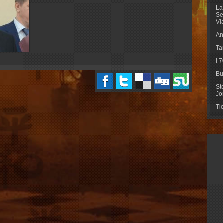
La
Se
Vl
An
Ta
I 
Bu
St
Jo
Ti