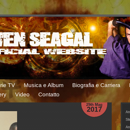
rie TV
Musica e Album
Biografia e Carriera
ery
Video
Contatto
29th Mag
2017
An
St
An