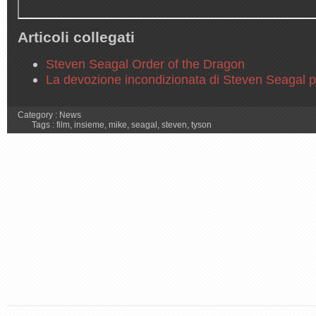
Articoli collegati
Steven Seagal Order of the Dragon
La devozione incondizionata di Steven Seagal 
Category :
News
Tags :
film
,
insieme
,
mike
,
seagal
,
steven
,
tyson