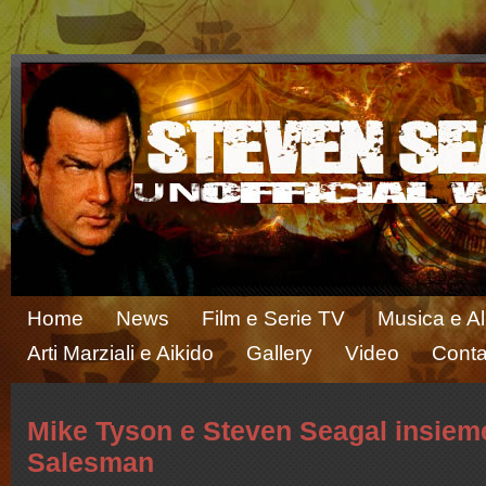
Home
News
Film e Serie TV
Musica e A
Arti Marziali e Aikido
Gallery
Video
Conta
Mike Tyson e Steven Seagal insieme
Salesman