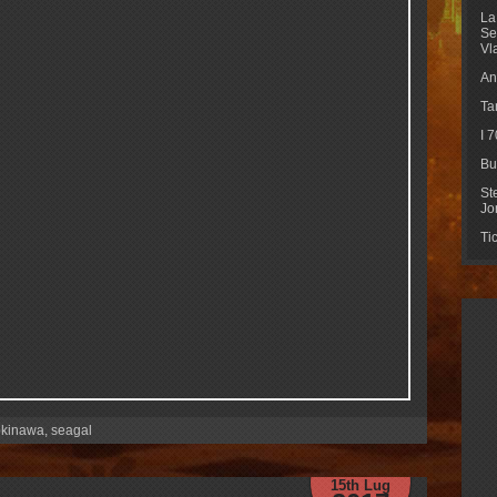
La
Se
Vl
An
Ta
I 
Bu
St
Jo
Ti
okinawa
,
seagal
15th Lug