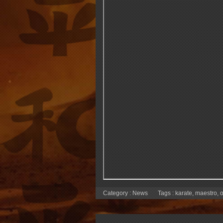
Category :
News
Tags :
karate
,
maestro
,