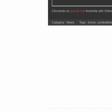
Cliccando su
questo link
troverete altri Video
Category :
News
Tags :
breve
,
combattim