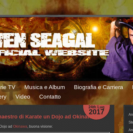
rie TV
Musica e Album
Biografia e Carriera
ery
Video
Contatto
24th Lug
2017
An
maestro di Karate un Dojo ad Okinawa
St
n Dojo ad
Okinawa
, buona visione:
An