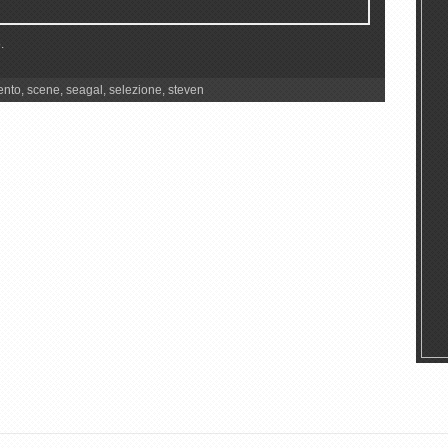
.
ento
,
scene
,
seagal
,
selezione
,
steven