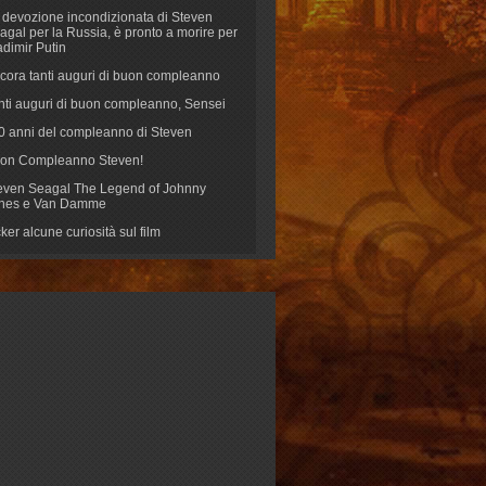
 devozione incondizionata di Steven
agal per la Russia, è pronto a morire per
adimir Putin
cora tanti auguri di buon compleanno
nti auguri di buon compleanno, Sensei
70 anni del compleanno di Steven
on Compleanno Steven!
even Seagal The Legend of Johnny
nes e Van Damme
cker alcune curiosità sul film