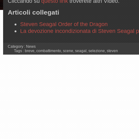
Cliccando su
questo link
troverete altri Video.
Articoli collegati
Steven Seagal Order of the Dragon
La devozione incondizionata di Steven Seagal 
Category :
News
Tags :
breve
,
combattimento
,
scene
,
seagal
,
selezione
,
steven