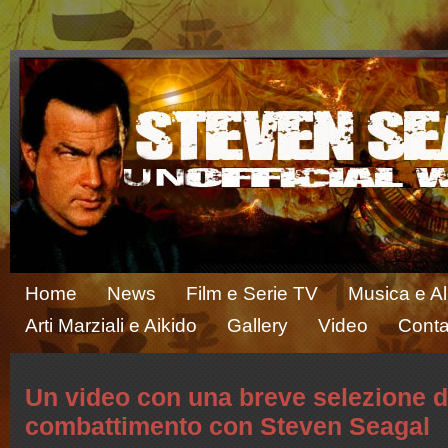
Home
News
Film e Serie TV
Musica e A
Arti Marziali e Aikido
Gallery
Video
Conta
Un video con una breve selezione d
combattimento con Steven Seagal