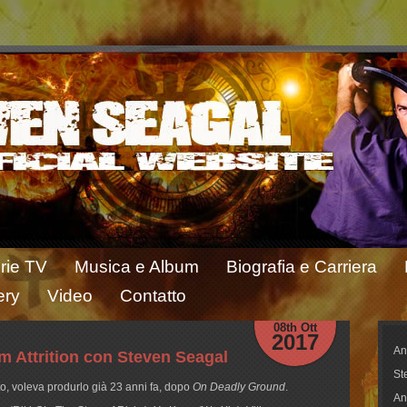
rie TV
Musica e Album
Biografia e Carriera
ery
Video
Contatto
08th Ott
2017
An
ilm Attrition con Steven Seagal
St
o, voleva produrlo già 23 anni fa, dopo
On Deadly Ground
.
An