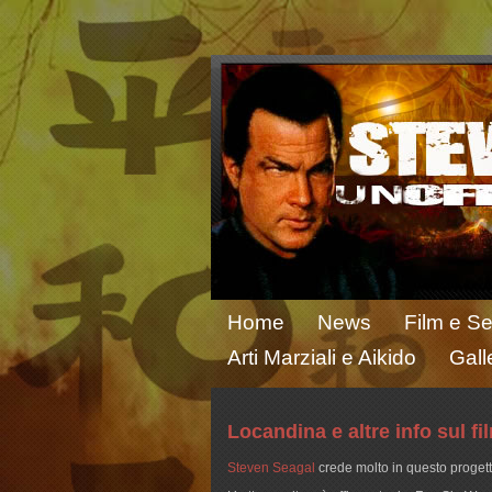
Home
News
Film e Se
Arti Marziali e Aikido
Gall
Locandina e altre info sul f
Steven Seagal
crede molto in questo progett