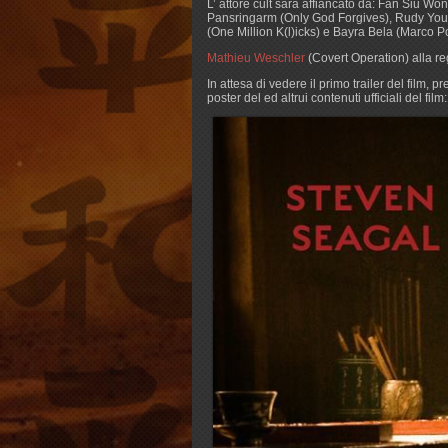
L’ attore cult sarà affiancato da: Fan Siu Wo
Pansringarm (Only God Forgives), Rudy You
(One Million K(l)icks) e Bayra Bela (Marco Po
Mathieu Weschler
(Covert Operation) alla re
In attesa di vedere il primo trailer del film
poster del ed altrui contenuti ufficiali del film: