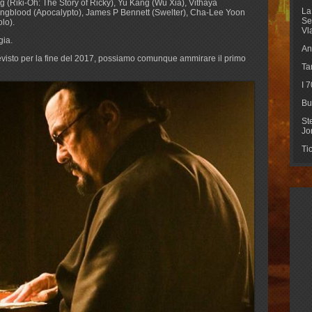
ng (Riki-Oh: The Story of Ricky), Yu Kang (Wu Xia), Vithaya
La
ngblood (Apocalypto), James P
Bennett (Swelter), Cha-Lee Yoon
Se
lo).
Vl
gia.
An
, previsto per la fine del 2017, possiamo comunque ammirare il primo
Ta
I 
Bu
St
Jo
Ti