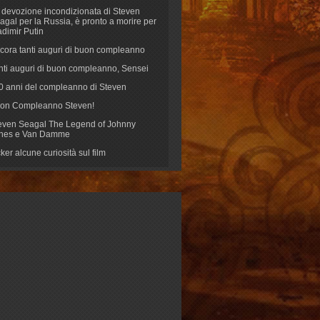
 devozione incondizionata di Steven
agal per la Russia, è pronto a morire per
adimir Putin
cora tanti auguri di buon compleanno
nti auguri di buon compleanno, Sensei
70 anni del compleanno di Steven
on Compleanno Steven!
even Seagal The Legend of Johnny
nes e Van Damme
cker alcune curiosità sul film