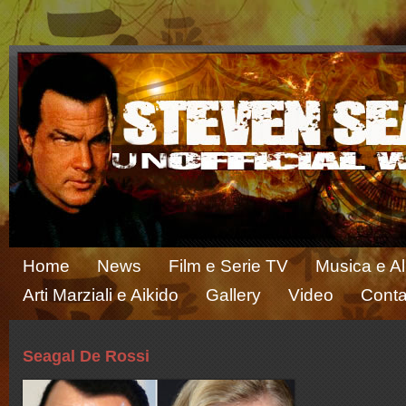
Home
News
Film e Serie TV
Musica e A
Arti Marziali e Aikido
Gallery
Video
Conta
Seagal De Rossi