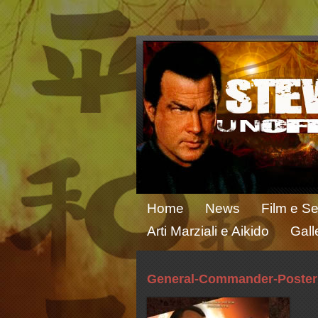
Home
News
Film e Se
Arti Marziali e Aikido
Gall
General-Commander-Poster