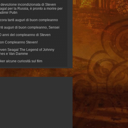
 devozione incondizionata di Steven
agal per la Russia, è pronto a morire per
adimir Putin
cora tanti auguri di buon compleanno
nti auguri di buon compleanno, Sensei
70 anni del compleanno di Steven
on Compleanno Steven!
even Seagal The Legend of Johnny
nes e Van Damme
cker alcune curiosità sul film