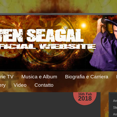
rie TV
Musica e Album
Biografia e Carriera
ery
Video
Contatto
16th Feb
2018
An
St
An