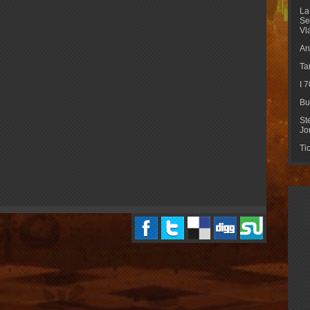
La
Se
Vl
An
Ta
I 
Bu
St
Jo
Ti