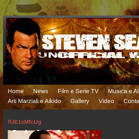
Home
News
Film e Serie TV
Musica e A
Arti Marziali e Aikido
Gallery
Video
Conta
flJE1xMfcUg