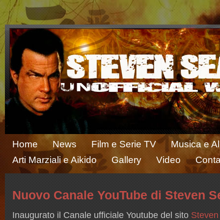
Home
News
Film e Serie TV
Musica e A
Arti Marziali e Aikido
Gallery
Video
Conta
Nuovo Canale YouTube di Steven Sea
Inaugurato il Canale ufficiale Youtube del sito
Steven