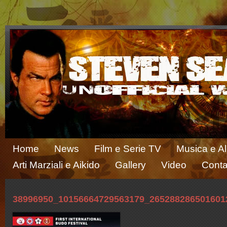
Home
News
Film e Serie TV
Musica e A
Arti Marziali e Aikido
Gallery
Video
Conta
38996950_10156664729563179_265288286501601