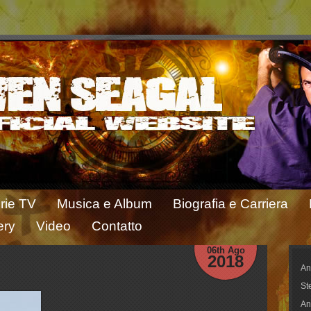
rie TV
Musica e Album
Biografia e Carriera
ery
Video
Contatto
06th Ago
2018
An
St
An