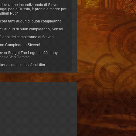
 devozione incondizionata di Steven
agal per la Russia, è pronto a morire per
adimir Putin
cora tanti auguri di buon compleanno
nti auguri di buon compleanno, Sensei
70 anni del compleanno di Steven
on Compleanno Steven!
even Seagal The Legend of Johnny
nes e Van Damme
cker alcune curiosità sul film