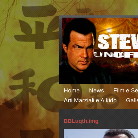
Home
News
Film e Se
Arti Marziali e Aikido
Gall
BBLuqth.img