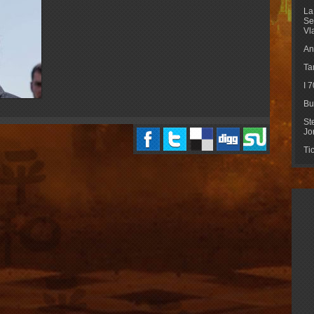
La
Se
Vl
An
Ta
I 
Bu
St
Jo
Ti