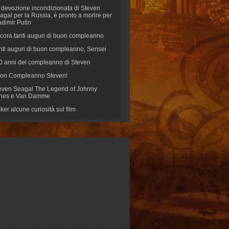
 devozione incondizionata di Steven
agal per la Russia, è pronto a morire per
adimir Putin
cora tanti auguri di buon compleanno
nti auguri di buon compleanno, Sensei
70 anni del compleanno di Steven
on Compleanno Steven!
even Seagal The Legend of Johnny
nes e Van Damme
cker alcune curiosità sul film