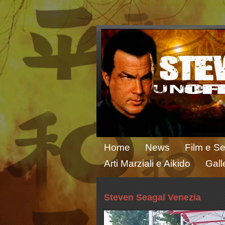
Home
News
Film e Se
Arti Marziali e Aikido
Gall
Steven Seagal Venezia