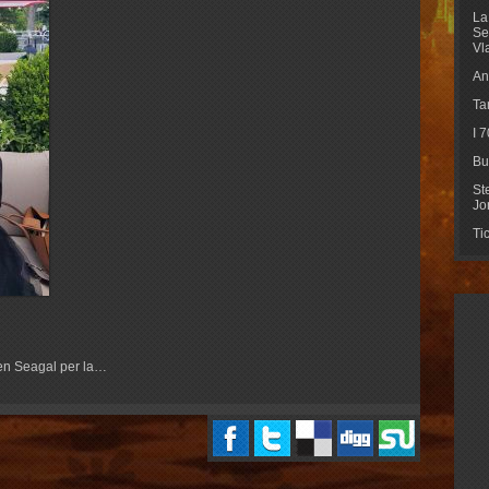
La
Se
Vl
An
Ta
I 
Bu
St
Jo
Ti
ven Seagal per la…