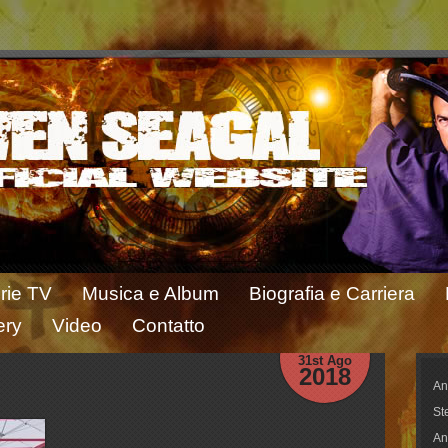
rie TV
Musica e Album
Biografia e Carriera
ery
Video
Contatto
31st Ago
2018
An
St
An