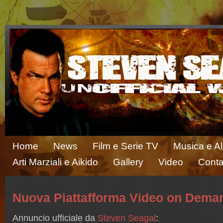
Home
News
Film e Serie TV
Musica e A
Arti Marziali e Aikido
Gallery
Video
Conta
Nuova Piattafforma Video on Dema
Annuncio ufficiale da
Steven Seagal
: