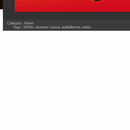
Category :
News
Tags :
365flix
,
demand
,
nuova
,
piattafforma
,
video