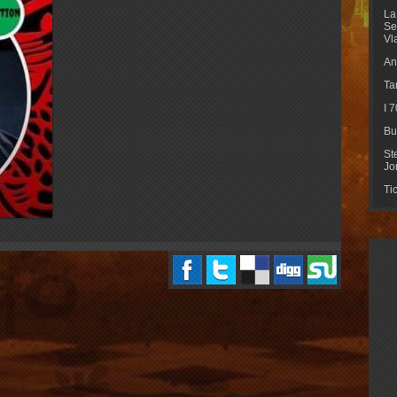
La
Se
Vl
An
Ta
I 
Bu
St
Jo
Ti