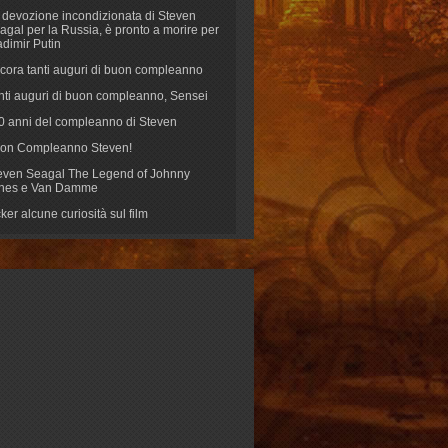
 devozione incondizionata di Steven
agal per la Russia, è pronto a morire per
adimir Putin
cora tanti auguri di buon compleanno
nti auguri di buon compleanno, Sensei
70 anni del compleanno di Steven
on Compleanno Steven!
even Seagal The Legend of Johnny
nes e Van Damme
cker alcune curiosità sul film