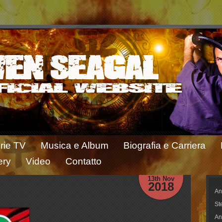
rie TV
Musica e Album
Biografia e Carriera
ery
Video
Contatto
13th Nov
2018
An
St
An