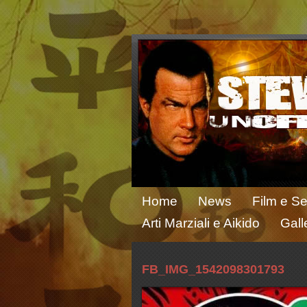
Home
News
Film e Se
Arti Marziali e Aikido
Gall
FB_IMG_1542098301793