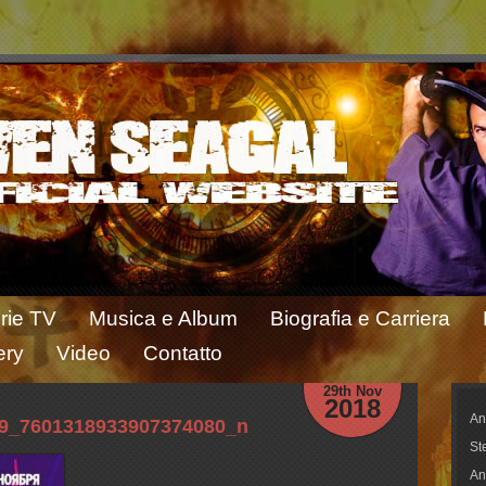
rie TV
Musica e Album
Biografia e Carriera
ery
Video
Contatto
29th Nov
2018
An
9_7601318933907374080_n
St
An