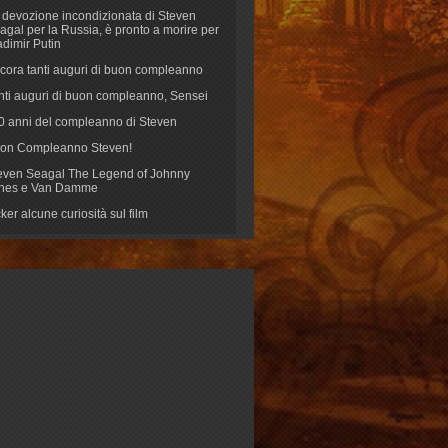
 devozione incondizionata di Steven
agal per la Russia, è pronto a morire per
adimir Putin
cora tanti auguri di buon compleanno
nti auguri di buon compleanno, Sensei
70 anni del compleanno di Steven
on Compleanno Steven!
even Seagal The Legend of Johnny
nes e Van Damme
cker alcune curiosità sul film