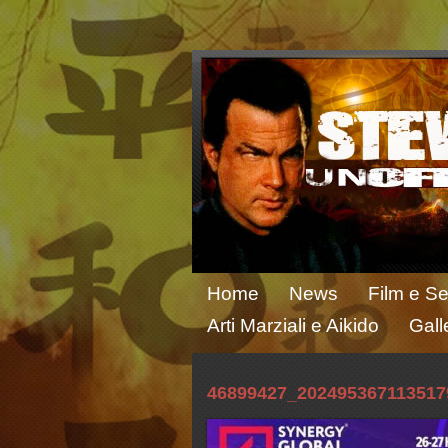
Home
News
Film e Se
Arti Marziali e Aikido
Gall
46899427_202495367113517