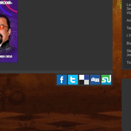
La
Se
Vl
An
Ta
I 
Bu
St
Jo
Ti