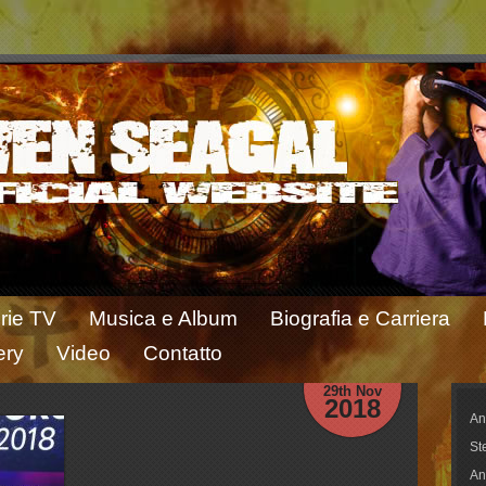
rie TV
Musica e Album
Biografia e Carriera
ery
Video
Contatto
29th Nov
2018
An
St
An