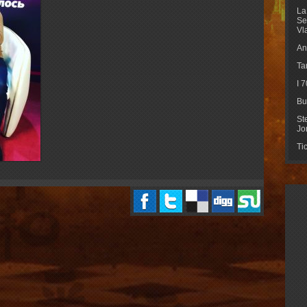
La
Se
Vl
An
Ta
I 
Bu
St
Jo
Ti