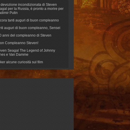
 devozione incondizionata di Steven
agal per la Russia, è pronto a morire per
adimir Putin
cora tanti auguri di buon compleanno
nti auguri di buon compleanno, Sensei
70 anni del compleanno di Steven
on Compleanno Steven!
even Seagal The Legend of Johnny
nes e Van Damme
cker alcune curiosità sul film