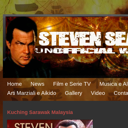
Home
News
Film e Serie TV
Musica e A
Arti Marziali e Aikido
Gallery
Video
Conta
Kuching Sarawak Malaysia