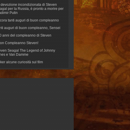
 devozione incondizionata di Steven
agal per la Russia, è pronto a morire per
adimir Putin
cora tanti auguri di buon compleanno
nti auguri di buon compleanno, Sensei
70 anni del compleanno di Steven
on Compleanno Steven!
even Seagal The Legend of Johnny
nes e Van Damme
cker alcune curiosità sul film