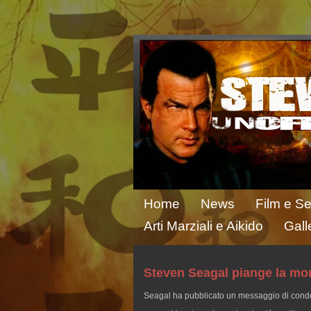
Home
News
Film e Se
Arti Marziali e Aikido
Gall
Steven Seagal piange la mo
Seagal ha pubblicato un messaggio di cond