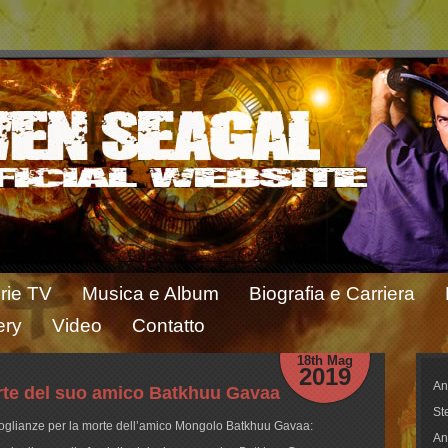
rie TV
Musica e Album
Biografia e Carriera
ery
Video
Contatto
18th Mag
2019
An
rte del suo amico Batkhuu Gavaa
St
oglianze per la morte dell’amico Mongolo Batkhuu Gavaa:
An