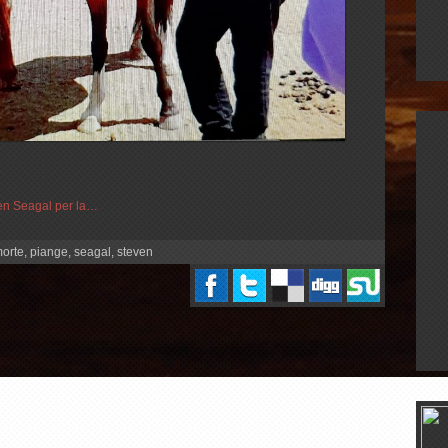
ven Seagal per la…
orte
,
piange
,
seagal
,
steven