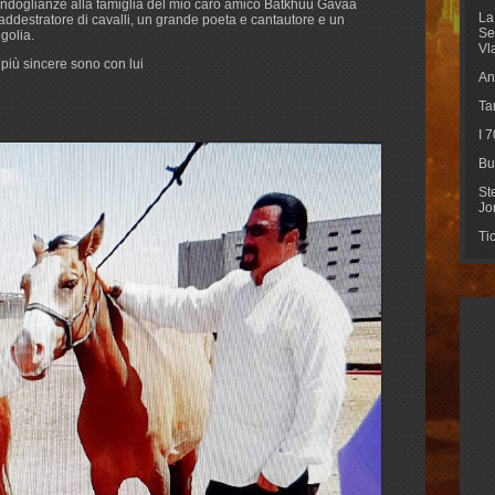
condoglianze alla famiglia del mio caro amico Batkhuu Gavaa
La
destratore di cavalli, un grande poeta e cantautore e un
Se
golia.
Vl
e più sincere sono con lui
An
Ta
I 
Bu
St
Jo
Ti