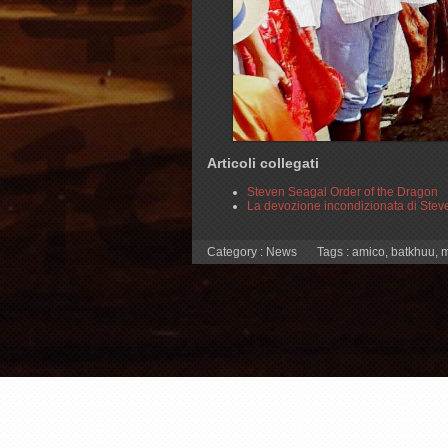
Articoli collegati
Steven Seagal Order of the Dragon
La devozione incondizionata di Ste
Category :
News
Tags :
amico
,
batkhuu
,
m