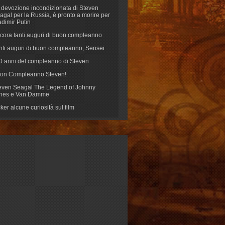
 devozione incondizionata di Steven
agal per la Russia, è pronto a morire per
adimir Putin
cora tanti auguri di buon compleanno
nti auguri di buon compleanno, Sensei
70 anni del compleanno di Steven
on Compleanno Steven!
even Seagal The Legend of Johnny
nes e Van Damme
cker alcune curiosità sul film