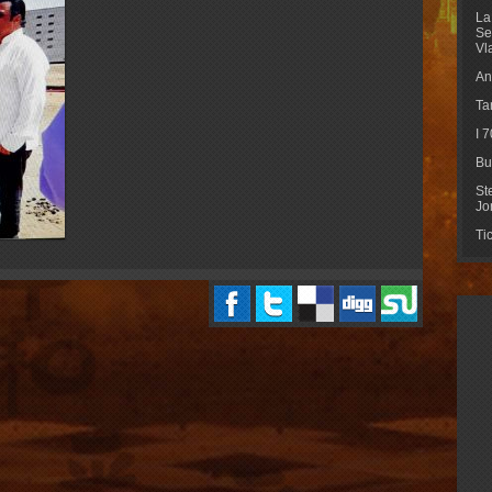
La
Se
Vl
An
Ta
I 
Bu
St
Jo
Ti