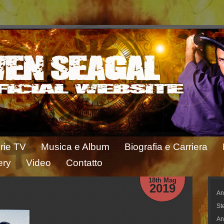
rie TV
Musica e Album
Biografia e Carriera
ery
Video
Contatto
18th Mag
2019
An
St
An