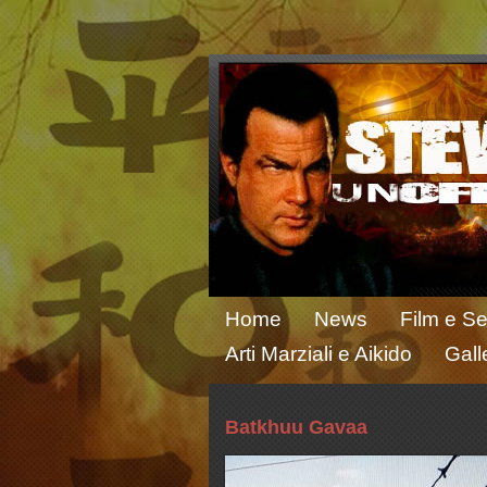
Home
News
Film e Se
Arti Marziali e Aikido
Gall
Batkhuu Gavaa