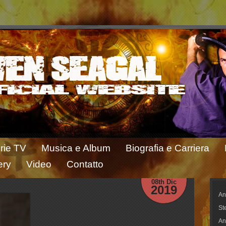
rie TV
Musica e Album
Biografia e Carriera
ery
Video
Contatto
08th Dic
2019
An
St
An