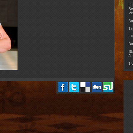
La
Se
Vl
An
Ta
I 
Bu
St
Jo
Ti