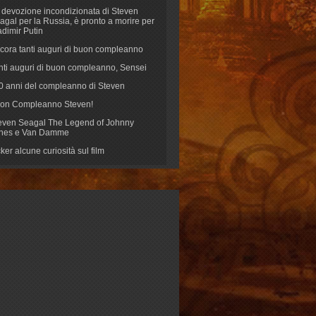
 devozione incondizionata di Steven
agal per la Russia, è pronto a morire per
adimir Putin
cora tanti auguri di buon compleanno
nti auguri di buon compleanno, Sensei
70 anni del compleanno di Steven
on Compleanno Steven!
even Seagal The Legend of Johnny
nes e Van Damme
cker alcune curiosità sul film