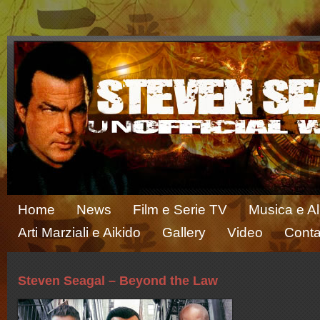
Home
News
Film e Serie TV
Musica e A
Arti Marziali e Aikido
Gallery
Video
Conta
Steven Seagal – Beyond the Law