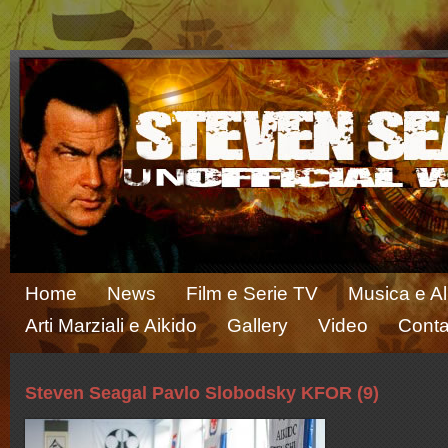
Home
News
Film e Serie TV
Musica e A
Arti Marziali e Aikido
Gallery
Video
Conta
Steven Seagal Pavlo Slobodsky KFOR (9)