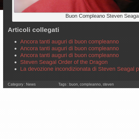
Buon Compleano Steven Seaga
Articoli collegati
Ancora tanti auguri di buon compleanno
Ancora tanti auguri di buon compleanno
Ancora tanti auguri di buon compleanno
Steven Seagal Order of the Dragon
La devozione incondizionata di Steven Seagal 
Category :
News
Tags :
buon
,
compleanno
,
steven