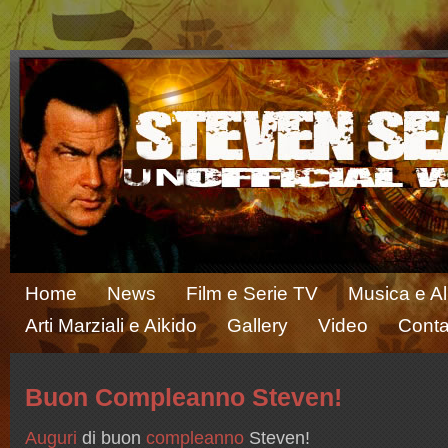
Home
News
Film e Serie TV
Musica e A
Arti Marziali e Aikido
Gallery
Video
Conta
Buon Compleanno Steven!
Auguri
di buon
compleanno
Steven!