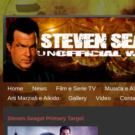
Home
News
Film e Serie TV
Musica e A
Arti Marziali e Aikido
Gallery
Video
Conta
Steven Seagal Primary Target