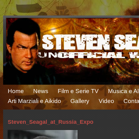
Home
News
Film e Serie TV
Musica e A
Arti Marziali e Aikido
Gallery
Video
Conta
Steven_Seagal_at_Russia_Expo