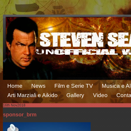
Home
News
Film e Serie TV
Musica e A
Arti Marziali e Aikido
Gallery
Video
Conta
16th Nov
2018
sponsor_brm