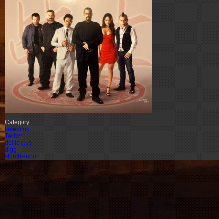
Category :
facebook
Twitter
del.icio.us
digg
stumbleupon