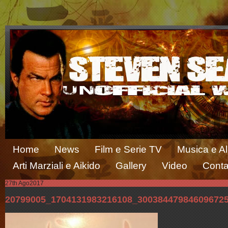
Home
News
Film e Serie TV
Musica e A
Arti Marziali e Aikido
Gallery
Video
Conta
27th Ago
2017
20799005_1704131983216108_30038447984609672