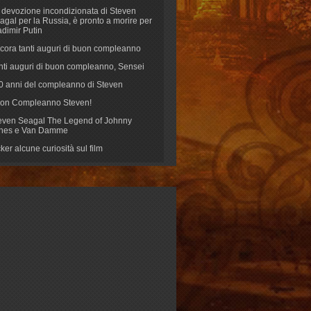
 devozione incondizionata di Steven
agal per la Russia, è pronto a morire per
adimir Putin
cora tanti auguri di buon compleanno
nti auguri di buon compleanno, Sensei
70 anni del compleanno di Steven
on Compleanno Steven!
even Seagal The Legend of Johnny
nes e Van Damme
cker alcune curiosità sul film