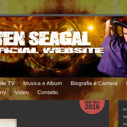
rie TV
Musica e Album
Biografia e Carriera
ery
Video
Contatto
26th Nov
2016
An
St
An