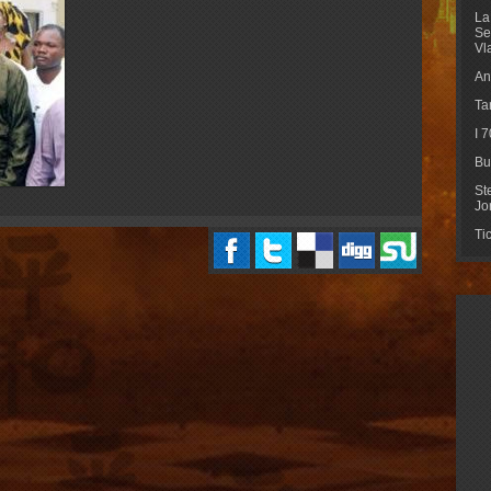
La
Se
Vl
An
Ta
I 
Bu
St
Jo
Ti