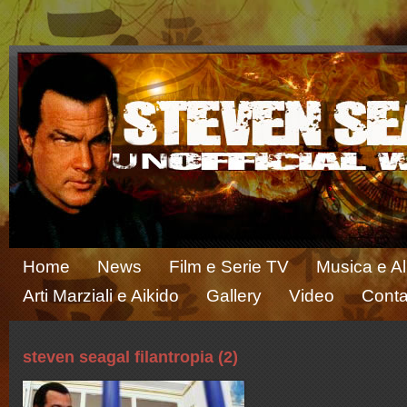
Home
News
Film e Serie TV
Musica e A
Arti Marziali e Aikido
Gallery
Video
Conta
steven seagal filantropia (2)