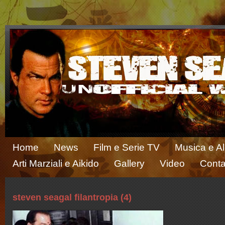
Home
News
Film e Serie TV
Musica e A
Arti Marziali e Aikido
Gallery
Video
Conta
steven seagal filantropia (4)