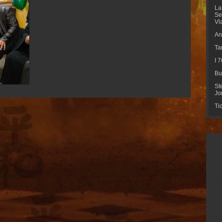
La
Se
Vl
An
Ta
I 
Bu
St
Jo
Ti