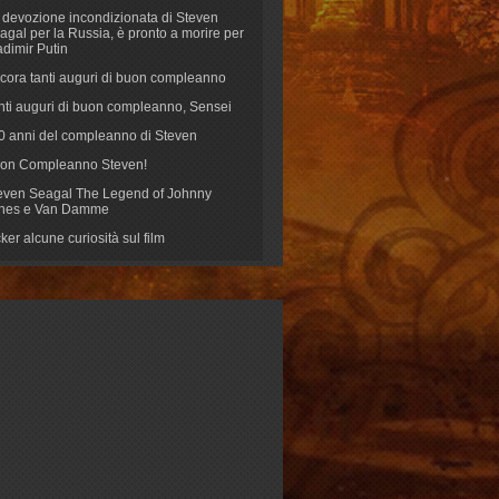
 devozione incondizionata di Steven
agal per la Russia, è pronto a morire per
adimir Putin
cora tanti auguri di buon compleanno
nti auguri di buon compleanno, Sensei
70 anni del compleanno di Steven
on Compleanno Steven!
even Seagal The Legend of Johnny
nes e Van Damme
cker alcune curiosità sul film