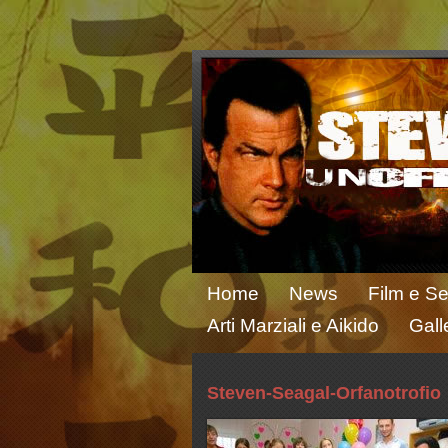
Home
News
Film e Se
Arti Marziali e Aikido
Gall
Steven-Seagal-Orfanotrofio