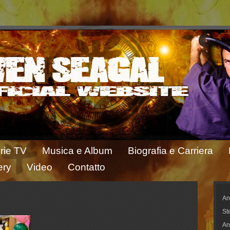
rie TV
Musica e Album
Biografia e Carriera
ery
Video
Contatto
An
St
An