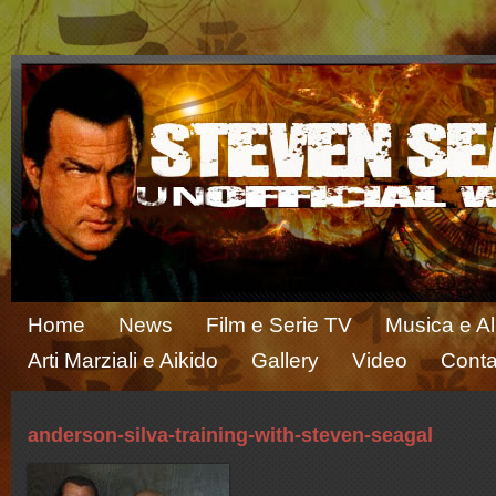
Home
News
Film e Serie TV
Musica e A
Arti Marziali e Aikido
Gallery
Video
Conta
anderson-silva-training-with-steven-seagal